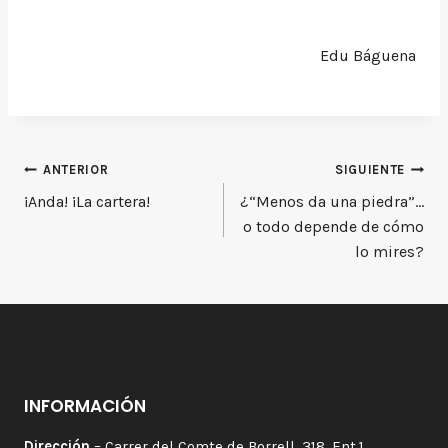
Edu Báguena
Navegación
ANTERIOR
SIGUIENTE
¡Anda! ¡La cartera!
¿“Menos da una piedra”…
de
o todo depende de cómo
entradas
lo mires?
INFORMACIÓN
Dirección
– Carrer del Comte de Borrell, 318, Ent.1