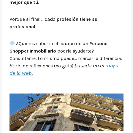
mejor que tú
.
Porque al final…
cada profesión tiene su
profesional
.
¿Quieres saber si el equipo de un
Personal
Shopper Inmobiliario
podría ayudarte?
Consúltame. Lo mismo puede… marcar la diferencia.
𝘚𝘦𝘳𝘪𝘦 de reflexiones (no guía) 𝘣𝘢𝘴𝘢𝘥𝘢 𝘦𝘯 𝘦𝘭
𝘮𝘢𝑝𝘢
𝘥𝘦 𝘭𝘢 𝘸𝘦b.