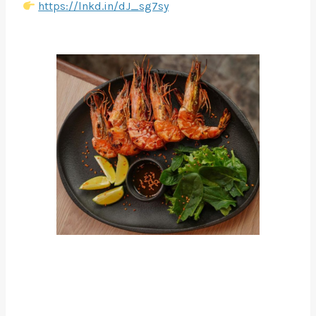
https://lnkd.in/dJ_sg7sy