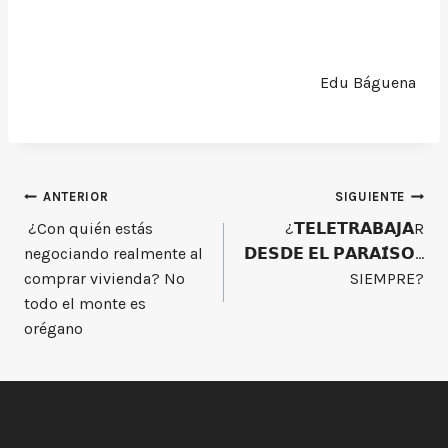
Edu Báguena
Navegación
ANTERIOR
SIGUIENTE
¿Con quién estás
¿𝗧𝗘𝗟𝗘𝗧𝗥𝗔𝗕𝗔𝗝𝗔R
de
negociando realmente al
𝗗𝗘𝗦𝗗𝗘 𝗘𝗟 𝗣𝗔𝗥𝗔𝗜́𝗦𝗢…
entradas
comprar vivienda? No
SIEMPRE?⁣
todo el monte es
orégano