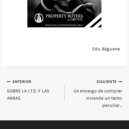
Edu Báguena
Navegación
ANTERIOR
SIGUIENTE
SOBRE LA I.T.E. Y LAS
Un encargo de comprar
de
ARRAS.
vivienda un tanto
entradas
peculiar…