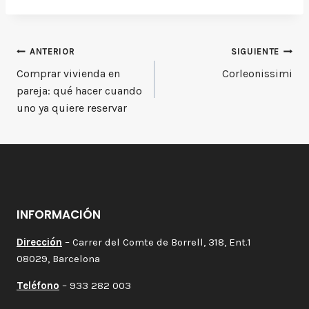
Navegación
ANTERIOR
SIGUIENTE
Comprar vivienda en
Corleonissimi
de
pareja: qué hacer cuando
entradas
uno ya quiere reservar
INFORMACIÓN
Dirección
– Carrer del Comte de Borrell, 318, Ent.1
08029, Barcelona
Teléfono
– 933 282 003